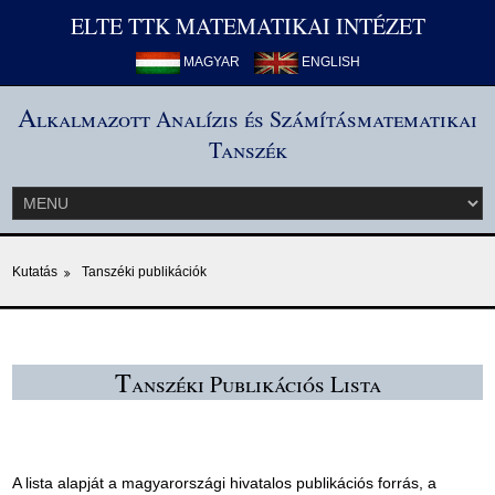
ELTE TTK MATEMATIKAI INTÉZET
MAGYAR
ENGLISH
A
lkalmazott Analízis és Számításmatematikai
Tanszék
Kutatás
Tanszéki publikációk
T
anszéki Publikációs Lista
A lista alapját a magyarországi hivatalos publikációs forrás, a