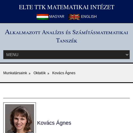
ELTE TTK MATEMATIKAI INTÉZET
MAGYAR
ENGLISH
A
lkalmazott Analízis és Számításmatematikai
Tanszék
Munkatársaink
Oktatók
Kovács Ágnes
Kovács Ágnes