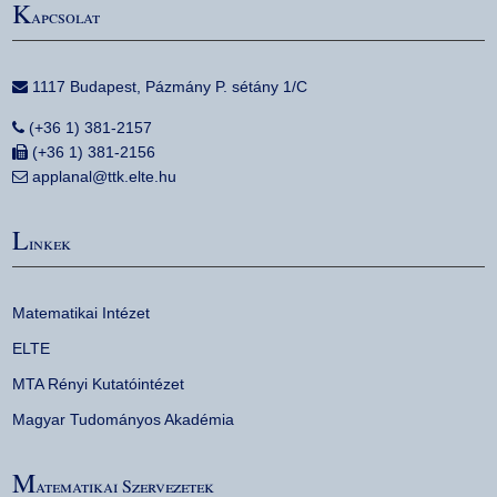
K
apcsolat
1117 Budapest, Pázmány P. sétány 1/C
(+36 1) 381-2157
(+36 1) 381-2156
applanal@ttk.elte.hu
L
inkek
Matematikai Intézet
ELTE
MTA Rényi Kutatóintézet
Magyar Tudományos Akadémia
M
atematikai Szervezetek