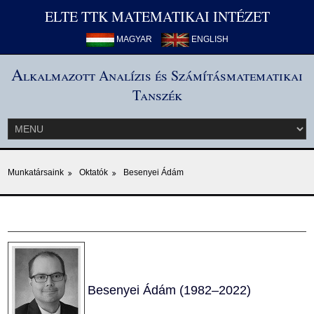
ELTE TTK MATEMATIKAI INTÉZET
MAGYAR
ENGLISH
A
lkalmazott Analízis és Számításmatematikai
Tanszék
Munkatársaink
Oktatók
Besenyei Ádám
Besenyei Ádám (1982–2022)