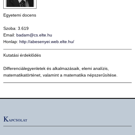
Egyetemi docens
Szoba: 3.619
Email:
badam@cs.elte.hu
Honlap:
http://abesenyei.web.elte.hu/
Kutatási érdeklődés
Differenciálegyenletek és alkalmazásaik, elemi analízis,
matematikatörténet, valamint a matematika népszerűsítése.
K
apcsolat