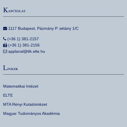
K
apcsolat
1117 Budapest, Pázmány P. sétány 1/C
(+36 1) 381-2157
(+36 1) 381-2156
applanal@ttk.elte.hu
L
inkek
Matematikai Intézet
ELTE
MTA Rényi Kutatóintézet
Magyar Tudományos Akadémia