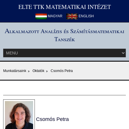
ELTE TTK MATEMATIKAI INTÉZET
MAGYAR
ENGLISH
A
lkalmazott Analízis és Számításmatematikai
Tanszék
Munkatársaink
Oktatók
Csomós Petra
Csomós Petra