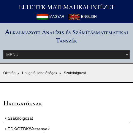
ELTE TTK MATEMATIKAI INTÉZET
MAGYAR
ENGLISH
A
lkalmazott Analízis és Számításmatematikai
Tanszék
Oktatás
Hallgatói lehetőségek
Szakdolgozat
H
allgatóknak
Szakdolgozat
TDK/OTDK/Versenyek