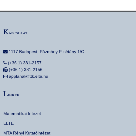
K
apcsolat
1117 Budapest, Pázmány P. sétány 1/C
(+36 1) 381-2157
(+36 1) 381-2156
applanal@ttk.elte.hu
L
inkek
Matematikai Intézet
ELTE
MTA Rényi Kutatóintézet